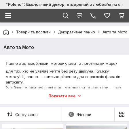
"Poleno": Екологічний декор, створений з любов'ю на сіме
Товари та послуги
Декоративне панно
Авто та Мото
Авто та Мото
Панно з автомобілями, мотоциклами та логотипами марок
Для тих, хто не уявляє життя без реву двигуна і блиску
металу! Ці панно — стильне рішення для справжніх фанатів
автосвіту.
Улюблені марки, культові авто, мотоцикли та логотипи — все
це в авторському виконанні, яке підкреслить характер
Показати все
простору.
Чудово виглядає в гаражах, кабінетах, вітальнях, тематичних
Сортування
0
Фільтри
закладах і шоурумах. А ще — це ідеальний подарунок для
чоловіка, друга, колеги або себе самого.