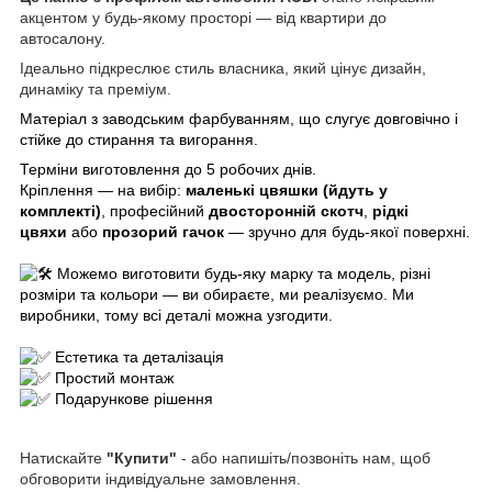
акцентом у будь-якому просторі — від квартири до
автосалону.
Ідеально підкреслює стиль власника, який цінує дизайн,
динаміку та преміум.
Матеріал з заводським фарбуванням, що слугує довговічно і
стійке до стирання та вигорання.
Терміни виготовлення до 5 робочих днів.
Кріплення — на вибір:
маленькі цвяшки (йдуть у
комплекті)
, професійний
двосторонній скотч
,
рідкі
цвяхи
або
прозорий гачок
— зручно для будь-якої поверхні.
Можемо виготовити будь-яку марку та модель, різні
розміри та кольори — ви обираєте, ми реалізуємо. Ми
виробники, тому всі деталі можна узгодити.
Естетика та деталізація
Простий монтаж
Подарункове рішення
Натискайте
"Купити"
- або напишіть/позвоніть нам, щоб
обговорити індивідуальне замовлення.