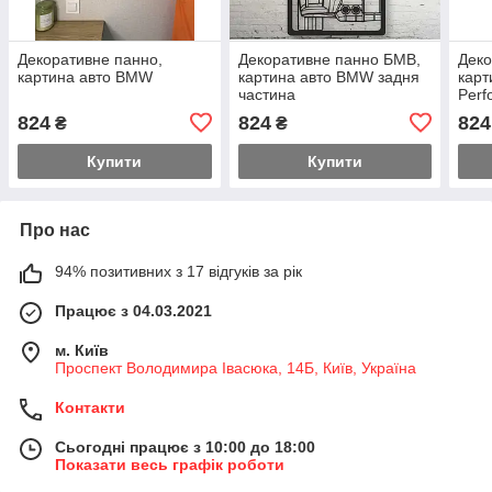
Декоративне панно,
Декоративне панно БМВ,
Деко
картина авто BMW
картина авто BMW задня
кар
частина
Perf
824
824
824
₴
₴
Купити
Купити
Про нас
94% позитивних з 17 відгуків за рік
Працює з 04.03.2021
м. Київ
Проспект Володимира Івасюка, 14Б, Київ, Україна
Контакти
Сьогодні працює з 10:00 до 18:00
Показати весь графік роботи