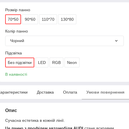
Розмір панно
70*50
90*60
110*70
130*80
Колір панно
Чорний
Підсвітка
Без підсвітки
LED
RGB
Neon
В наявності
арактеристики
Доставка
Оплата
Умови повернення
Опис
Сучасна естетика в кожній лінії.
Це панно з профілем автомобіля AUDI
стане яскравим