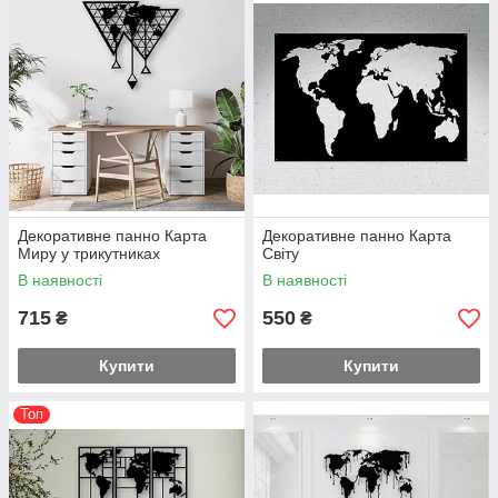
✅ Легка установка
✅ Довговічний матеріал
✅ Стильно, інтелігентно, з мрією
🔆 Для більшості моделей доступні підсвітки: неон, LED або
RGB — за вашим бажанням. Це додає ефектності та створює
особливу атмосферу в приміщенні.
📞 Маєте питання чи труднощі з оформленням замовлення?
Декоративне панно Карта
Декоративне панно Карта
Телефонуйте або пишіть за номером, вказаним на сайті —
Миру у трикутниках
Світу
ми завжди раді допомогти!
В наявності
В наявності
715
550
₴
₴
Купити
Купити
Топ