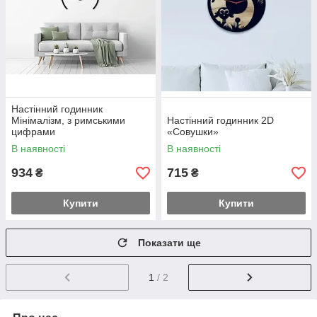
Настінний годинник
Мінімалізм, з римськими
Настінний годинник 2D
цифрами
«Совушки»
В наявності
В наявності
934
715
₴
₴
Купити
Купити
Показати ще
1
/ 2