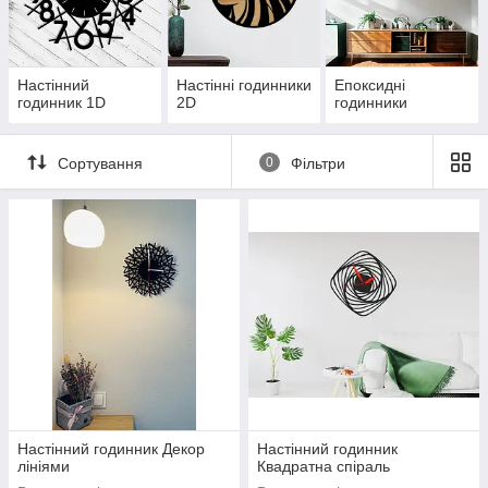
Настінний
Настінні годинники
Епоксидні
годинник 1D
2D
годинники
Сортування
0
Фільтри
Настінний годинник Декор
Настінний годинник
лініями
Квадратна спіраль