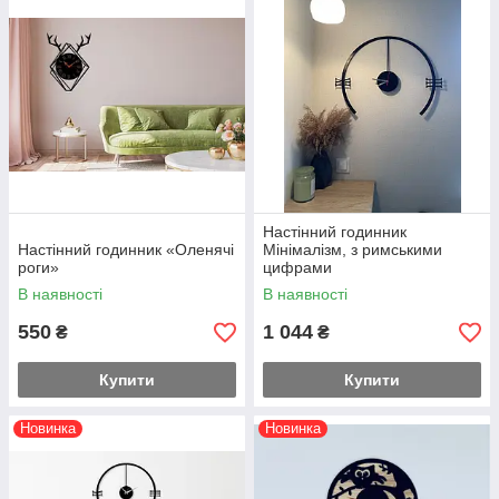
Настінний годинник
Настінний годинник «Оленячі
Мінімалізм, з римськими
роги»
цифрами
В наявності
В наявності
550
1 044
₴
₴
Купити
Купити
Новинка
Новинка