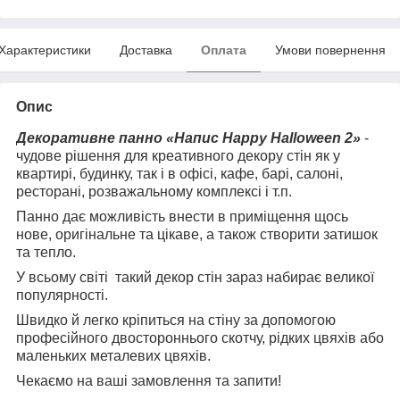
Характеристики
Доставка
Оплата
Умови повернення
Опис
Декоративне панно «Напис Happy Halloween 2»
-
чудове рішення для креативного декору стін як у
квартирі, будинку, так і в офісі, кафе, барі, салоні,
ресторані, розважальному комплексі і т.п.
Панно дає можливість внести в приміщення щось
нове, оригінальне та цікаве, а також створити затишок
та тепло.
У всьому світі такий декор стін зараз набирає великої
популярності.
Швидко й легко кріпиться на стіну за допомогою
професійного двостороннього скотчу, рідких цвяхів або
маленьких металевих цвяхів.
Чекаємо на ваші замовлення та запити!