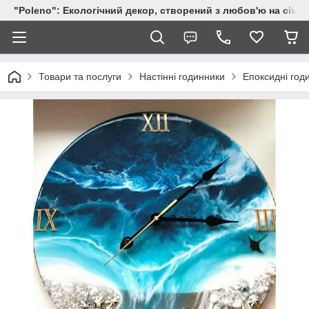
"Poleno": Екологічний декор, створений з любов'ю на сіме
Товари та послуги
Настінні годинники
Епоксидні год