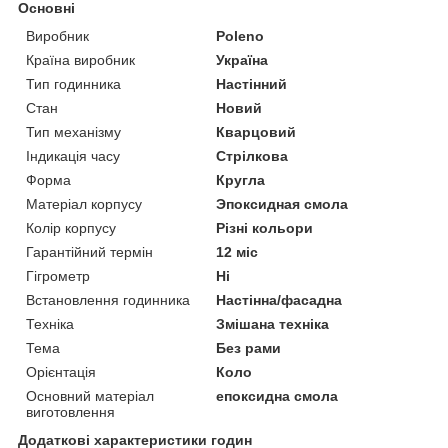
Основні
Виробник
Poleno
Країна виробник
Україна
Тип годинника
Настінний
Стан
Новий
Тип механізму
Кварцовий
Індикація часу
Стрілкова
Форма
Кругла
Матеріал корпусу
Эпоксидная смола
Колір корпусу
Різні кольори
Гарантійний термін
12 міс
Гігрометр
Ні
Встановлення годинника
Настінна/фасадна
Техніка
Змішана техніка
Тема
Без рами
Орієнтація
Коло
Основний матеріал
епоксидна смола
виготовлення
Додаткові характеристики годин