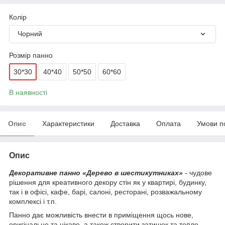
Колір
Чорний
Розмір панно
30*30
40*40
50*50
60*60
В наявності
Опис
Характеристики
Доставка
Оплата
Умови п
Опис
Декоративне панно «Дерево в шестикутниках»
- чудове
рішення для креативного декору стін як у квартирі, будинку,
так і в офісі, кафе, барі, салоні, ресторані, розважальному
комплексі і т.п.
Панно дає можливість внести в приміщення щось нове,
оригінальне та цікаве, а також створити затишок та тепло.