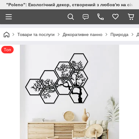
"Poleno": Екологічний декор, створений з любов'ю на сіме
Товари та послуги
Декоративне панно
Природа
Д
Топ