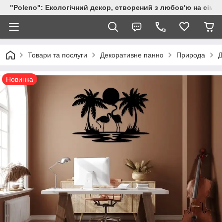
"Poleno": Екологічний декор, створений з любов'ю на сіме
Товари та послуги
Декоративне панно
Природа
Д
Новинка