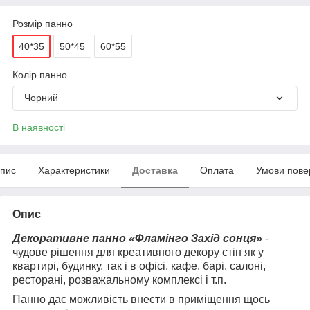
Розмір панно
40*35
50*45
60*55
Колір панно
Чорний
В наявності
пис
Характеристики
Доставка
Оплата
Умови пове
Опис
Декоративне панно «Фламінго Захід сонця»
-
чудове рішення для креативного декору стін як у
квартирі, будинку, так і в офісі, кафе, барі, салоні,
ресторані, розважальному комплексі і т.п.
Панно дає можливість внести в приміщення щось