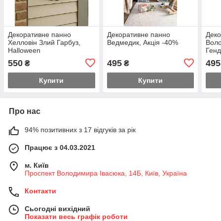
Декоративне панно
Декоративне панно
Деко
Хелловін Злий Гарбуз,
Ведмедик, Акція -40%
Воло
Halloween
Генд
ring
550
495
495
₴
₴
Купити
Купити
Про нас
94% позитивних з 17 відгуків за рік
Працює з 04.03.2021
м. Київ
Проспект Володимира Івасюка, 14Б, Київ, Україна
Контакти
Сьогодні вихідний
Показати весь графік роботи