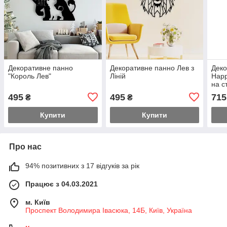
Декоративне панно
Декоративне панно Лев з
Деко
"Король Лев"
Ліній
Happ
на ст
495
495
715
₴
₴
Купити
Купити
Про нас
94% позитивних з 17 відгуків за рік
Працює з 04.03.2021
м. Київ
Проспект Володимира Івасюка, 14Б, Київ, Україна