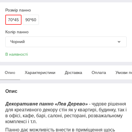
Розмір панно
70*45
90*60
Колір панно
Чорний
В наявності
Опис
Характеристики
Доставка
Оплата
Умови п
Опис
Декоративне панно «Лев Дерево»
- чудове рішення
для креативного декору стін як у квартирі, будинку, так і
в офісі, кафе, барі, салоні, ресторані, розважальному
комплексі і т.п.
Панно дає можливість внести в приміщення щось