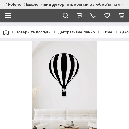
"Poleno": Екологічний декор, створений з любов'ю на сіме
Товари та послуги
Декоративне панно
Різне
Деко