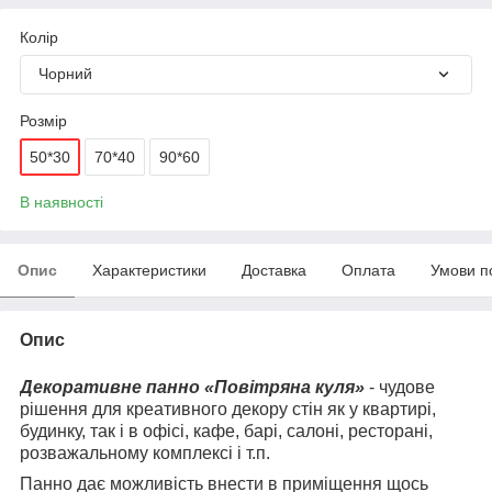
Колір
Чорний
Розмір
50*30
70*40
90*60
В наявності
Опис
Характеристики
Доставка
Оплата
Умови п
Опис
Декоративне панно «Повітряна куля»
- чудове
рішення для креативного декору стін як у квартирі,
будинку, так і в офісі, кафе, барі, салоні, ресторані,
розважальному комплексі і т.п.
Панно дає можливість внести в приміщення щось