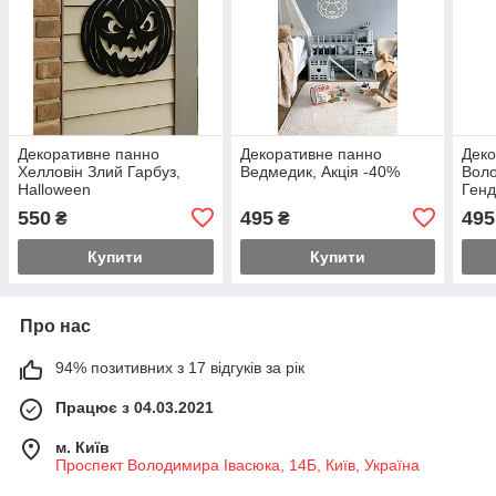
Декоративне панно
Декоративне панно
Деко
Хелловін Злий Гарбуз,
Ведмедик, Акція -40%
Воло
Halloween
Генд
ring
550
495
495
₴
₴
Купити
Купити
Про нас
94% позитивних з 17 відгуків за рік
Працює з 04.03.2021
м. Київ
Проспект Володимира Івасюка, 14Б, Київ, Україна