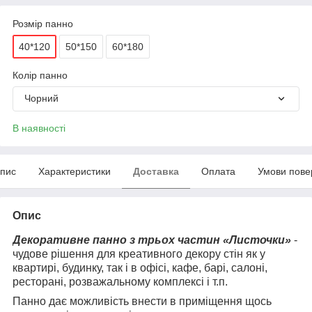
Розмір панно
40*120
50*150
60*180
Колір панно
Чорний
В наявності
пис
Характеристики
Доставка
Оплата
Умови пове
Опис
Декоративне панно з трьох частин «Листочки»
-
чудове рішення для креативного декору стін як у
квартирі, будинку, так і в офісі, кафе, барі, салоні,
ресторані, розважальному комплексі і т.п.
Панно дає можливість внести в приміщення щось