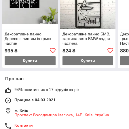
Декоративне панно
Декоративне панно БМВ,
Деко
Дерево з листям із трьох
картина авто BMW задня
трьо
частин
частина
Наст
935
824
880
₴
₴
Купити
Купити
Про нас
94% позитивних з 17 відгуків за рік
Працює з 04.03.2021
м. Київ
Проспект Володимира Івасюка, 14Б, Київ, Україна
Контакти