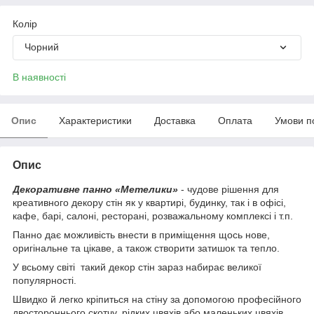
Колір
Чорний
В наявності
Опис
Характеристики
Доставка
Оплата
Умови п
Опис
Декоративне панно «Метелики»
- чудове рішення для
креативного декору стін як у квартирі, будинку, так і в офісі,
кафе, барі, салоні, ресторані, розважальному комплексі і т.п.
Панно дає можливість внести в приміщення щось нове,
оригінальне та цікаве, а також створити затишок та тепло.
У всьому світі такий декор стін зараз набирає великої
популярності.
Швидко й легко кріпиться на стіну за допомогою професійного
двостороннього скотчу, рідких цвяхів або маленьких цвяхів