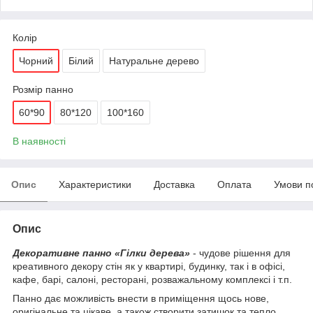
Колір
Чорний
Білий
Натуральне дерево
Розмір панно
60*90
80*120
100*160
В наявності
Опис
Характеристики
Доставка
Оплата
Умови п
Опис
Декоративне панно «Гілки дерева»
- чудове рішення для
креативного декору стін як у квартирі, будинку, так і в офісі,
кафе, барі, салоні, ресторані, розважальному комплексі і т.п.
Панно дає можливість внести в приміщення щось нове,
оригінальне та цікаве, а також створити затишок та тепло.