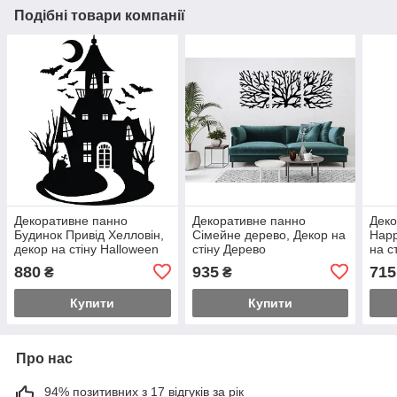
Подібні товари компанії
Декоративне панно
Декоративне панно
Деко
Будинок Привід Хелловін,
Сімейне дерево, Декор на
Happ
декор на стіну Halloween
стіну Дерево
на ст
880
935
715
₴
₴
Купити
Купити
Про нас
94% позитивних з 17 відгуків за рік