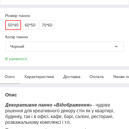
Розмір панно
50*40
60*50
70*60
Колір панно
Чорний
В наявності
Опис
Характеристики
Доставка
Оплата
Умови п
Опис
Декоративне панно «Відображення»
- чудове
рішення для креативного декору стін як у квартирі,
будинку, так і в офісі, кафе, барі, салоні, ресторані,
розважальному комплексі і т.п.