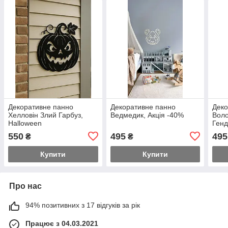
Декоративне панно
Декоративне панно
Деко
Хелловін Злий Гарбуз,
Ведмедик, Акція -40%
Воло
Halloween
Генд
ring
550
495
495
₴
₴
Купити
Купити
Про нас
94% позитивних з 17 відгуків за рік
Працює з 04.03.2021