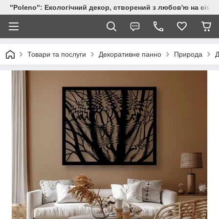
"Poleno": Екологічний декор, створений з любов'ю на сіме
Товари та послуги
Декоративне панно
Природа
Д