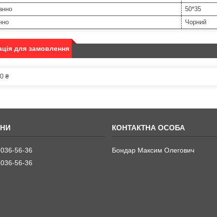
анно
50*35
нно
Чорний
ція для замовлення
0 ₴
 036-56-36
Бондар Максим Олегович
 036-56-36