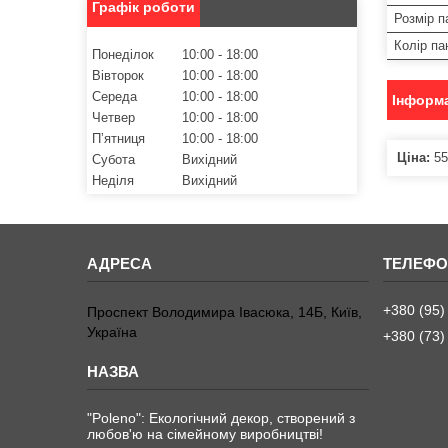
Графік роботи
Розмір п
Колір па
Понеділок
10:00
18:00
Вівторок
10:00
18:00
Середа
10:00
18:00
Інформа
Четвер
10:00
18:00
Пʼятниця
10:00
18:00
Ціна:
55
Субота
Вихідний
Неділя
Вихідний
+380 (95)
Проспект Володимира Івасюка, 14Б, Київ,
Україна
+380 (73)
"Poleno": Екологічний декор, створений з
любов'ю на сімейному виробництві!