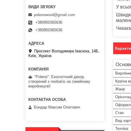
У всьо
Швидко
polenowood@gmail.com
малень
+380950365636
Чекаєм
+380950365636
Характ
Проспект Володимира Івасюка, 14Б,
Київ, Україна
Основ
Виробни
"Poleno": Екологічний декор,
Країна в
створений з любов'ю на сімейному
виробництві!
Жанр
Орієнтац
Оформл
Бондар Максим Олегович
Стан
Вид кар
Техніка