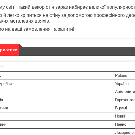
му світі такий декор стін зараз набирає великої популярност
 й легко кріпиться на стіну за допомогою професійного дво
ких металевих цвяхів.
о на ваші замовлення та запити!
еристики
ні
к
Poleno
иробник
Україна
Анімалісти
ія
Горизонта
ення
В рамі
Новий
тини
Панно
Лазерне рі