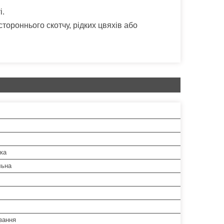
і.
стороннього скотчу,
рідких цвяхів
або
ка
льна
зання