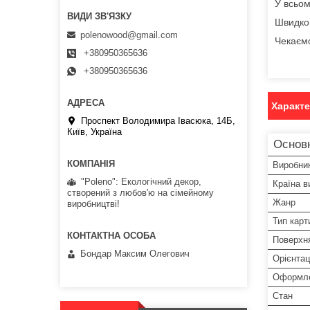
У всьом
Швидко 
polenowood@gmail.com
Чекаємо
+380950365636
+380950365636
Характ
Проспект Володимира Івасюка, 14Б,
Київ, Україна
Основ
Виробни
"Poleno": Екологічний декор,
Країна в
створений з любов'ю на сімейному
Жанр
виробництві!
Тип карт
Поверхн
Бондар Максим Олегович
Орієнтац
Оформл
Стан