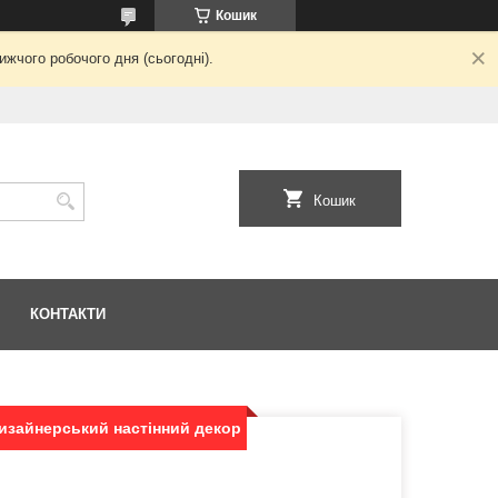
Кошик
жчого робочого дня (сьогодні).
Кошик
КОНТАКТИ
дизайнерський настінний декор