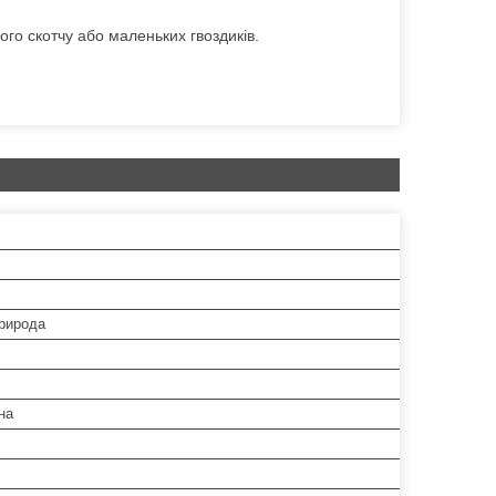
го скотчу або маленьких гвоздиків.
природа
на