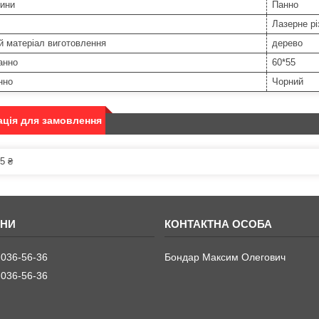
тини
Панно
Лазерне рі
й матеріал виготовлення
дерево
анно
60*55
нно
Чорний
ція для замовлення
5 ₴
 036-56-36
Бондар Максим Олегович
 036-56-36