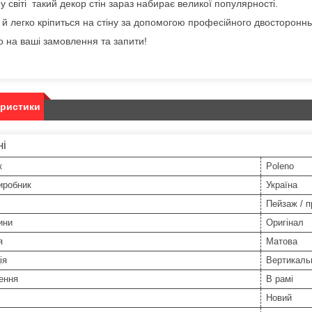
у світі такий декор стін зараз набирає великої популярності.
й легко кріпиться на стіну за допомогою професійного двосторонньо
 на ваші замовлення та запити!
еристики
ні
к
Poleno
иробник
Україна
Пейзаж / 
ини
Оригінал
я
Матова
ія
Вертикаль
ення
В рамі
Новий