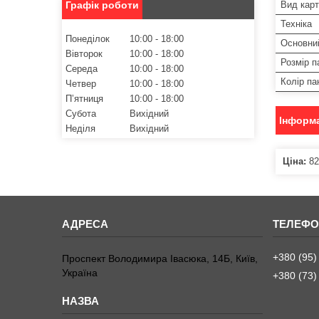
Вид кар
Графік роботи
Техніка
Понеділок
10:00
18:00
Основни
Вівторок
10:00
18:00
Розмір п
Середа
10:00
18:00
Колір па
Четвер
10:00
18:00
Пʼятниця
10:00
18:00
Субота
Вихідний
Інформа
Неділя
Вихідний
Ціна:
82
+380 (95)
Проспект Володимира Івасюка, 14Б, Київ,
Україна
+380 (73)