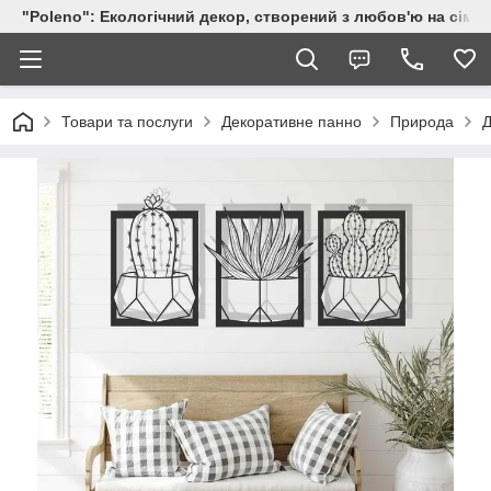
"Poleno": Екологічний декор, створений з любов'ю на сіме
Товари та послуги
Декоративне панно
Природа
Д