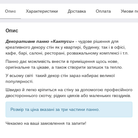
Опис
Характеристики
Доставка
Оплата
Умови п
Опис
Декоративне панно «Кактуси»
- чудове рішення для
креативного декору стін як у квартирі, будинку, так і в офісі,
кафе, барі, салоні, ресторані, розважальному комплексі і т.п.
Панно дає можливість внести в приміщення щось нове,
оригінальне та цікаве, а також створити затишок та тепло.
У всьому світі такий декор стін зараз набирає великої
популярності.
Швидко й легко кріпиться на стіну за допомогою професійного
двостороннього скотчу, рідких цвяхів або маленьких гвоздиків.
Розмір та ціна вказані за три частини панно.
Чекаємо на ваші замовлення та запити!