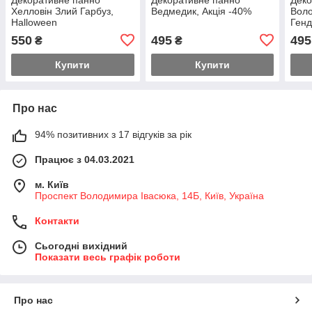
Хелловін Злий Гарбуз,
Ведмедик, Акція -40%
Воло
Halloween
Генд
ring
550
495
495
₴
₴
Купити
Купити
Про нас
94% позитивних з 17 відгуків за рік
Працює з 04.03.2021
м. Київ
Проспект Володимира Івасюка, 14Б, Київ, Україна
Контакти
Сьогодні вихідний
Показати весь графік роботи
Про нас