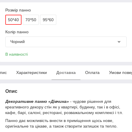
Розмір панно
50*40
70*50
95*60
Колір панно
Чорний
В наявності
пис
Характеристики
Доставка
Оплата
Умови пове
Опис
Декоративне панно «Дівчина»
- чудове рішення для
креативного декору стін як у квартирі, будинку, так і в офісі,
кафе, барі, салоні, ресторані, розважальному комплексі і т.п.
Панно дає можливість внести в приміщення щось нове,
оригінальне та цікаве, а також створити затишок та тепло.